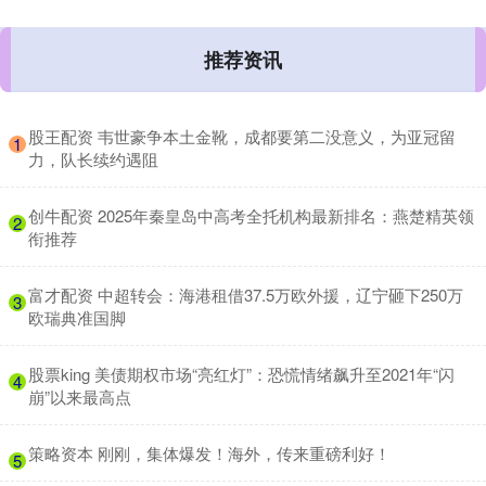
推荐资讯
​股王配资 韦世豪争本土金靴，成都要第二没意义，为亚冠留
1
力，队长续约遇阻
​创牛配资 2025年秦皇岛中高考全托机构最新排名：燕楚精英领
2
衔推荐
​富才配资 中超转会：海港租借37.5万欧外援，辽宁砸下250万
3
欧瑞典准国脚
​股票king 美债期权市场“亮红灯”：恐慌情绪飙升至2021年“闪
4
崩”以来最高点
​策略资本 刚刚，集体爆发！海外，传来重磅利好！
5