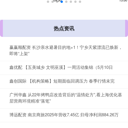
热点资讯
赢赢顺配资 长沙亲水避暑目的地+1！宁乡天紫漂流已焕新，
即将“上架”
鑫优配 【五美城乡 文明巫溪】一周活动集锦（5月10日
鑫创国际 【机构策略】短期面临回调压力 春季行情未完
广州华鑫 从22年烤鸭店改造背后的“温情处方”,看上海优化基
层营商环境精准“落笔”
博远配资 南京商旅2025年营收7.45亿 归母净利润884.26万