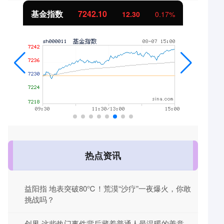
基金指数
7242.10
12.30
0.17%
热点资讯
益阳指 地表突破80℃！荒漠“沙疗”一夜爆火，你敢
挑战吗？
创界 这些热门事件背后藏着普通人最温暖的善意，