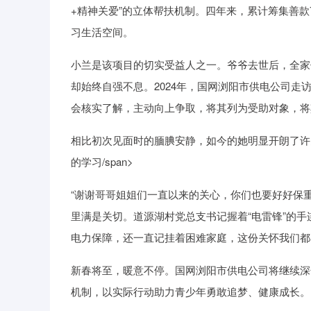
+精神关爱”的立体帮扶机制。四年来，累计筹集善
习生活空间。
小兰是该项目的切实受益人之一。爷爷去世后，全家
却始终自强不息。2024年，国网浏阳市供电公司
会核实了解，主动向上争取，将其列为受助对象，将
相比初次见面时的腼腆安静，如今的她明显开朗了许
的学习/span>
“谢谢哥哥姐姐们一直以来的关心，你们也要好好保
里满是关切。道源湖村党总支书记握着“电雷锋”的
电力保障，还一直记挂着困难家庭，这份关怀我们都
新春将至，暖意不停。国网浏阳市供电公司将继续深化
机制，以实际行动助力青少年勇敢追梦、健康成长。