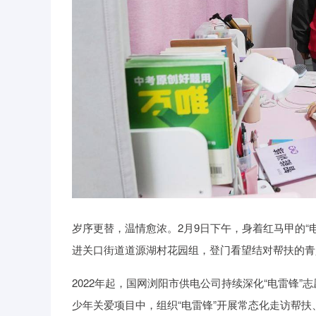
北证50
1134.24
43.13
0.93%
11.37
1
岁序更替，温情愈浓。2月9日下午，身着红马甲的“
进关口街道道源湖村花园组，登门看望结对帮扶的青
2022年起，国网浏阳市供电公司持续深化“电雷锋”
少年关爱项目中，组织“电雷锋”开展常态化走访帮