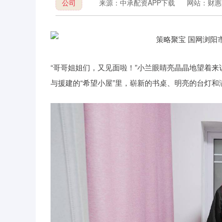
公司
来源：中承配资APP下载
网站：财惠
“哥哥姐姐们，又见面啦！”小兰眼睛亮晶晶地望着来
与援建的“希望小屋”里，崭新的书桌、明亮的台灯