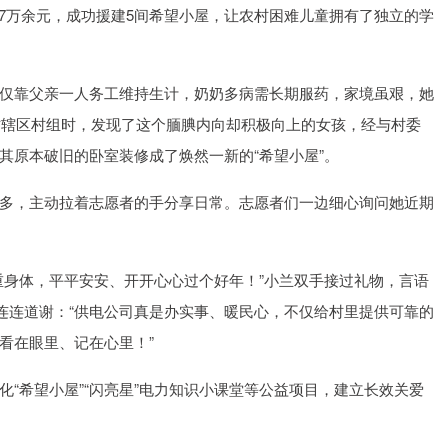
款7万余元，成功援建5间希望小屋，让农村困难儿童拥有了独立的学
仅靠父亲一人务工维持生计，奶奶多病需长期服药，家境虽艰，她
走访辖区村组时，发现了这个腼腆内向却积极向上的女孩，经与村委
其原本破旧的卧室装修成了焕然一新的“希望小屋”。
多，主动拉着志愿者的手分享日常。志愿者们一边细心询问她近期
重身体，平平安安、开开心心过个好年！”小兰双手接过礼物，言语
手连连道谢：“供电公司真是办实事、暖民心，不仅给村里提供可靠的
看在眼里、记在心里！”
“希望小屋”“闪亮星”电力知识小课堂等公益项目，建立长效关爱