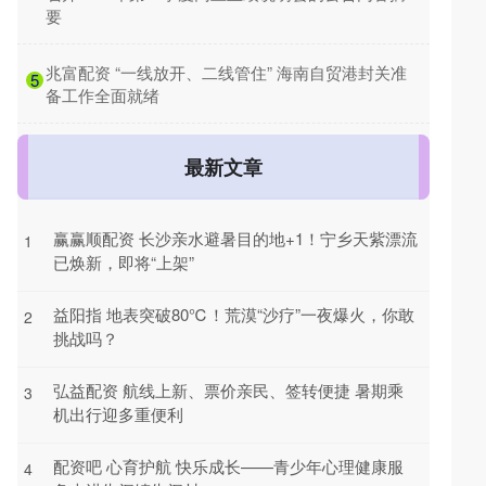
要
​兆富配资 “一线放开、二线管住” 海南自贸港封关准
5
备工作全面就绪
最新文章
赢赢顺配资 长沙亲水避暑目的地+1！宁乡天紫漂流
1
已焕新，即将“上架”
益阳指 地表突破80℃！荒漠“沙疗”一夜爆火，你敢
2
挑战吗？
弘益配资 航线上新、票价亲民、签转便捷 暑期乘
3
机出行迎多重便利
配资吧 心育护航 快乐成长——青少年心理健康服
4